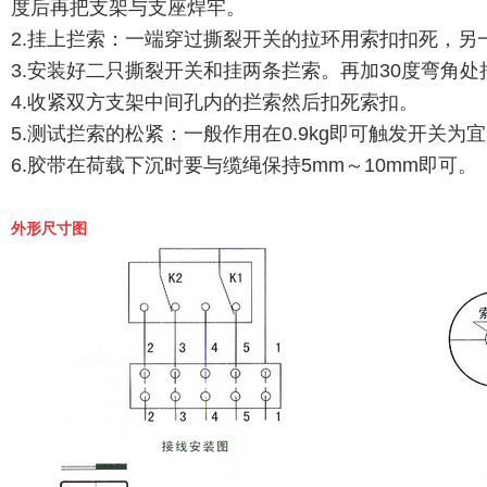
度后再把支架与支座焊牢。
2.挂上拦索：一端穿过撕裂开关的拉环用索扣扣死，另
3.安装好二只撕裂开关和挂两条拦索。再加30度弯角
4.收紧双方支架中间孔内的拦索然后扣死索扣。
5.测试拦索的松紧：一般作用在0.9kg即可触发开关为
6.胶带在荷载下沉时要与缆绳保持5mm～10mm即可
外形尺寸图